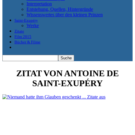
Interpretation
Entstehung, Quellen, Hintergründe
Wissenswertes über den kleinen Prinzen
Saint-Exupéry
Werke
Zitate
Film 2015
Bücher & Filme
ZITAT VON ANTOINE DE
SAINT-EXUPÉRY