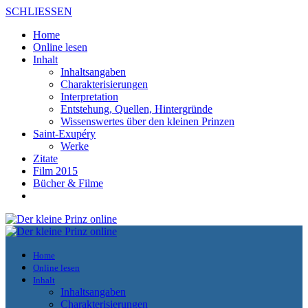
SCHLIESSEN
Home
Online lesen
Inhalt
Inhaltsangaben
Charakterisierungen
Interpretation
Entstehung, Quellen, Hintergründe
Wissenswertes über den kleinen Prinzen
Saint-Exupéry
Werke
Zitate
Film 2015
Bücher & Filme
Home
Online lesen
Inhalt
Inhaltsangaben
Charakterisierungen