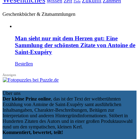
Zukunft
Zähmen
Wissen
Zeit
Ziele
Geschenkbücher & Zitatsammlungen
Man sieht nur mit dem Herzen gut: Eine
Sammlung der schönsten Zitate von Antoine de
Saint-Exupéry
Bestellen
Anzeigen
Über uns
Der kleine Prinz online
, das ist der Text der weltberühmten
Erzählung von Antoine de Saint-Exupéry samt ausführlichen
Inhaltsangaben, Charakter-Beschreibungen, Beitägen zur
Interpretation und anderen Hintergründinformationen. Stöbert in
Hunderten Zitaten des Autors und in einer großen Produktauswahl
rund um den sympatischen, kleinen Kerl.
Kommentiert, bewertet, teilt!