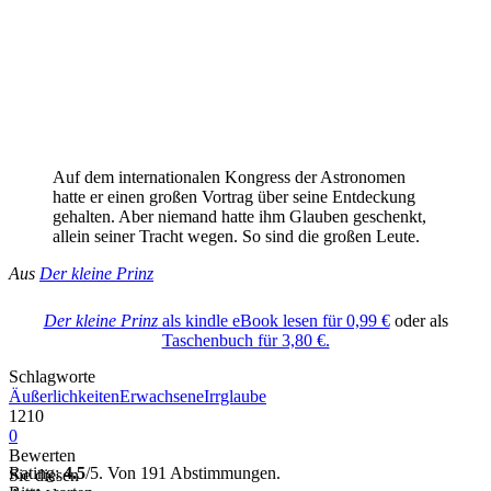
Auf dem internationalen Kongress der Astronomen
hatte er einen großen Vortrag über seine Entdeckung
gehalten. Aber niemand hatte ihm Glauben geschenkt,
allein seiner Tracht wegen. So sind die großen Leute.
Aus
Der kleine Prinz
Der kleine Prinz
als kindle eBook lesen für 0,99 €
oder als
Taschenbuch für 3,80 €.
Schlagworte
Äußerlichkeiten
Erwachsene
Irrglaube
1210
0
Bewerten
Rating:
4.5
/5. Von 191 Abstimmungen.
Sie diesen