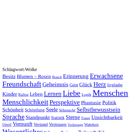
Schlagwort-Wolke
Erwachsene
Erinnerung
Besitz
Blumen – Rosen
Brauch
Freundschaft
Herz
Geheimnis
Glück
Geist
Irrglaube
Menschen
Liebe
Lernen
Kinder
Leben
Kultur
Logik
Menschlichkeit
Perspektive
Politik
Phantasie
Selbstbewusstsein
Seele
Schönheit
Schöpfung
Sehnsucht
Sprache
Sterne
Standpunkt
Unsichtbarkeit
Statistik
Trauer
Vernunft
Vertrauen
Verstand
Urteil
Wahrheit
Vorhersage
Wesentliches