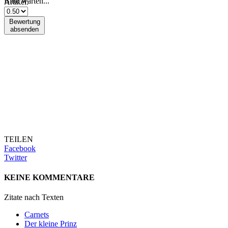
Bitte warten...
Artikel:
Bewertung
absenden
TEILEN
Facebook
Twitter
KEINE KOMMENTARE
Zitate nach Texten
Carnets
Der kleine Prinz