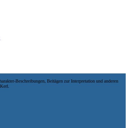
y
harakter-Beschreibungen, Beitägen zur Interpretation und anderen
Kerl.