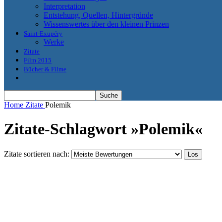
Interpretation
Entstehung, Quellen, Hintergründe
Wissenswertes über den kleinen Prinzen
Saint-Exupéry
Werke
Zitate
Film 2015
Bücher & Filme
Home
Zitate
Polemik
Zitate-Schlagwort »Polemik«
Zitate sortieren nach: