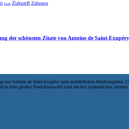
Zukunft
Zähmen
it
Ziele
ng der schönsten Zitate von Antoine de Saint-Exupér
ung von Antoine de Saint-Exupéry samt ausführlichen Inhaltsangaben, C
und in einer großen Produktauswahl rund um den sympatischen, kleinen 