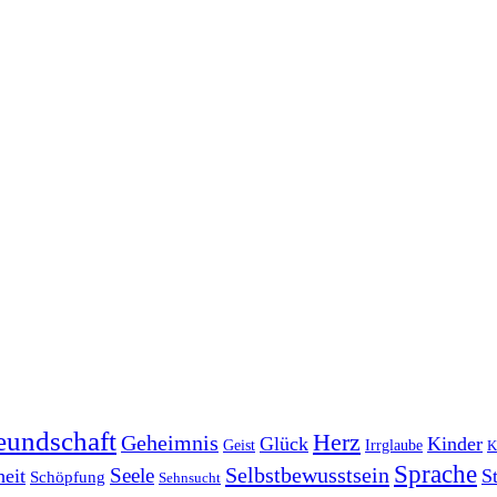
eundschaft
Herz
Geheimnis
Glück
Kinder
Geist
Irrglaube
K
Sprache
Selbstbewusstsein
Seele
eit
S
Schöpfung
Sehnsucht