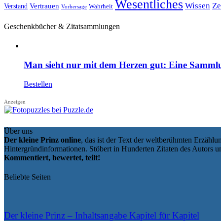
Wesentliches
Wissen
Ze
Vertrauen
Verstand
Wahrheit
Vorhersage
Geschenkbücher & Zitatsammlungen
Man sieht nur mit dem Herzen gut: Eine Sammlu
Bestellen
Anzeigen
Über uns
Der kleine Prinz online
, das ist der Text der weltberühmten Erzähl
Hintergründinformationen. Stöbert in Hunderten Zitaten des Autors 
Kommentiert, bewertet, teilt!
Beliebte Seiten
Der kleine Prinz – Inhaltsangabe Kapitel für Kapitel