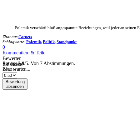
Polemik verschärft bloß angespannte Beziehungen, weil jeder an seinen E
Zitat aus
Carnets
Schlagworte:
Polemik
,
Politik
,
Standpunkt
0
Kommentiere & Teile
Bewerten
Rating:
3.9
/5. Von 7 Abstimmungen.
Sie diesen
Bitte warten...
Artikel:
Bewertung
absenden