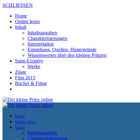
SCHLIESSEN
Home
Online lesen
Inhalt
Inhaltsangaben
Charakterisierungen
Interpretation
Entstehung, Quellen, Hintergründe
Wissenswertes über den kleinen Prinzen
Saint-Exupéry
Werke
Zitate
Film 2015
Bücher & Filme
Home
Online lesen
Inhalt
Inhaltsangaben
Charakterisierungen