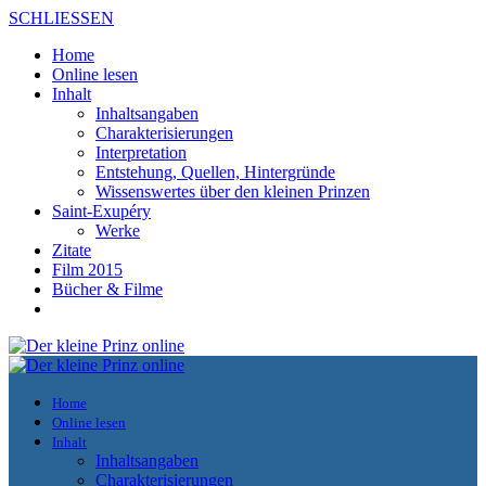
SCHLIESSEN
Home
Online lesen
Inhalt
Inhaltsangaben
Charakterisierungen
Interpretation
Entstehung, Quellen, Hintergründe
Wissenswertes über den kleinen Prinzen
Saint-Exupéry
Werke
Zitate
Film 2015
Bücher & Filme
Home
Online lesen
Inhalt
Inhaltsangaben
Charakterisierungen