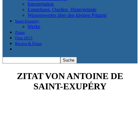
Interpretation
Entstehung, Quellen, Hintergründe
Wissenswertes über den kleinen Prinzen
Saint-Exupéry
Werke
Zitate
Film 2015
Bücher & Filme
ZITAT VON ANTOINE DE
SAINT-EXUPÉRY