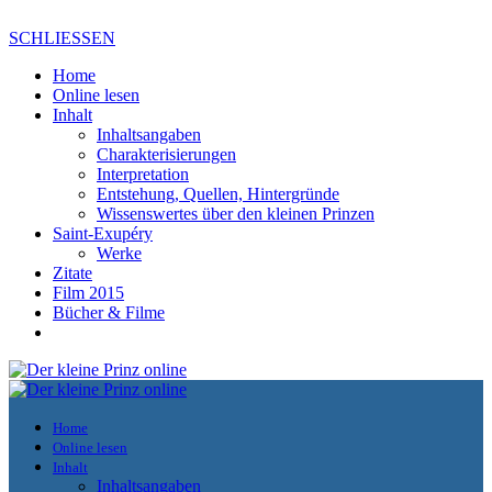
SCHLIESSEN
Home
Online lesen
Inhalt
Inhaltsangaben
Charakterisierungen
Interpretation
Entstehung, Quellen, Hintergründe
Wissenswertes über den kleinen Prinzen
Saint-Exupéry
Werke
Zitate
Film 2015
Bücher & Filme
Home
Online lesen
Inhalt
Inhaltsangaben