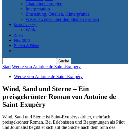
Charakterisierungen
Interpretation
Entstehung, Quellen, Hintergründe
Wissenswertes über den kleinen Prinzen
Saint-Exupéry
Werke
Zitate
Film 2015
Bücher & Filme
Start
Werke von Antoine de Saint-Exupéry
Werke von Antoine de Saint-Exupéry
Wind, Sand und Sterne – Ein
preisgekrönter Roman von Antoine de
Saint-Exupéry
Wind, Sand und Sterne ist Saint-Exupérys dritter, mehrfach
preisgekrönter Roman. Bei Erlebnissen und Begegnungen als Pilot
und Journalist begibt er sich auf die Suche nach dem Sinn des