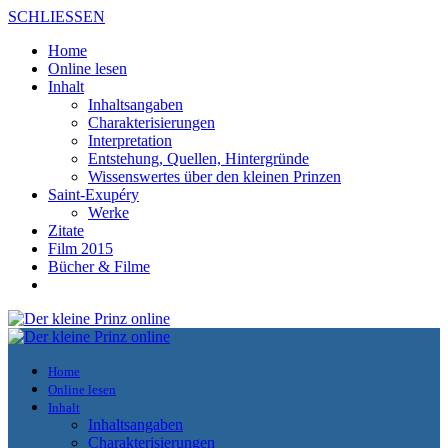
SCHLIESSEN
Home
Online lesen
Inhalt
Inhaltsangaben
Charakterisierungen
Interpretation
Entstehung, Quellen, Hintergründe
Wissenswertes über den kleinen Prinzen
Saint-Exupéry
Werke
Zitate
Film 2015
Bücher & Filme
Home
Online lesen
Inhalt
Inhaltsangaben
Charakterisierungen