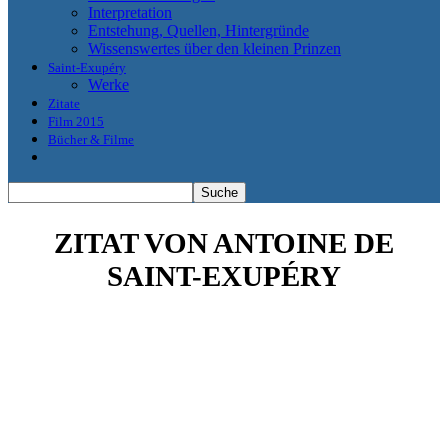
Interpretation
Entstehung, Quellen, Hintergründe
Wissenswertes über den kleinen Prinzen
Saint-Exupéry
Werke
Zitate
Film 2015
Bücher & Filme
ZITAT VON ANTOINE DE
SAINT-EXUPÉRY