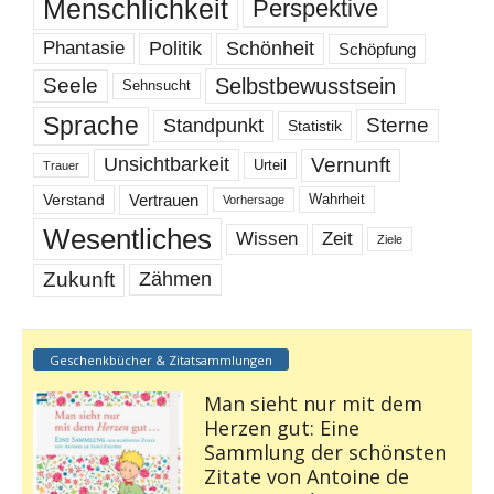
Menschlichkeit
Perspektive
Politik
Schönheit
Phantasie
Schöpfung
Selbstbewusstsein
Seele
Sehnsucht
Sprache
Sterne
Standpunkt
Statistik
Vernunft
Unsichtbarkeit
Urteil
Trauer
Vertrauen
Verstand
Wahrheit
Vorhersage
Wesentliches
Wissen
Zeit
Ziele
Zukunft
Zähmen
Geschenkbücher & Zitatsammlungen
Man sieht nur mit dem
Herzen gut: Eine
Sammlung der schönsten
Zitate von Antoine de