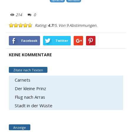
Sprache
Vernunft
214
0
Bewerten
Rating:
4.7
/5. Von 9 Abstimmungen.
Sie
diesen
Artikel:
Facebook
Twitter
Bewertung
KEINE KOMMENTARE
absenden
Zitate nach Texten
Carnets
Der kleine Prinz
Flug nach Arras
Stadt in der Wüste
Anzeige